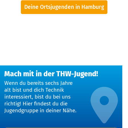
Deine Ortsjugenden in Hamburg
Mach mit in der THW-Jugend!
Wenn du bereits sechs Jahre
alt bist und dich Technik
interessiert, bist du bei uns
richtig! Hier findest du die
Jugendgruppe in deiner Nähe.