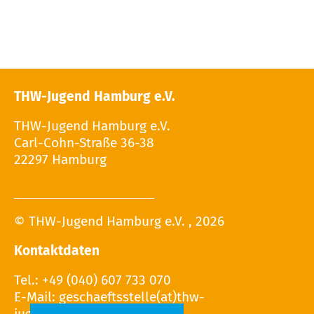
THW-Jugend Hamburg e.V.
THW-Jugend Hamburg e.V.
Carl-Cohn-Straße 36-38
22297 Hamburg
© THW-Jugend Hamburg e.V. , 2026
Kontaktdaten
Tel.: +49 (040) 607 733 070
E-Mail: geschaeftsstelle(at)thw-
jugend.hamburg